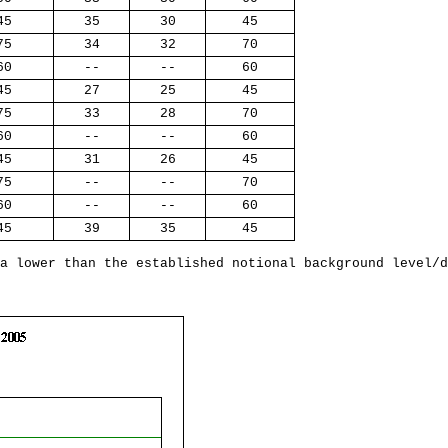
45
35
30
45
75
34
32
70
60
--
--
60
45
27
25
45
75
33
28
70
60
--
--
60
45
31
26
45
75
--
--
70
60
--
--
60
45
39
35
45
a lower than the established notional background level
/d