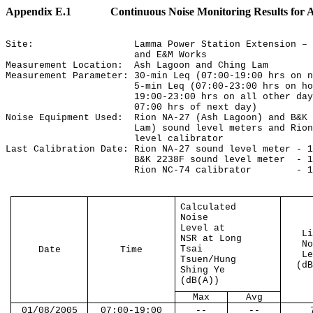
Appendix E.1
Continuous Noise Monitoring Results for 
Site:
Lamma Power Station Extension – 
and E&M Works
Measurement Location:
Ash Lagoon and Ching Lam
Measurement Parameter: 30-min Leq (07:00-19:00 hrs on n
5-min Leq (07:00-23:00 hrs on ho
19:00-23:00 hrs on all other day
07:00 hrs of next day)
Noise Equipment Used:
Rion NA-27 (Ash Lagoon) and B&K 
Lam) sound level meters and Rion
level calibrator
Last Calibration Date: Rion NA-27 sound level meter - 1
B&K 2238F sound level meter
- 1
Rion NC-74 calibrator
- 1
Calculated
Noise
Level at
Li
NSR at Long
No
Tsai
Date
Time
Le
Tsuen/Hung
(dB
Shing Ye
(dB(A))
Max
Avg
01/08/2005
07:00-19:00
--
--