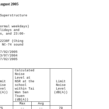
August 2005
Superstructure
ormal weekdays)
lidays and
s, and 23:00-
2238F (Ching
 NC-74 sound
7/02/2005
3/07/2004
7/02/2005
Calculated
Noise
Level at
mit
NSR at the
Limit
ise
school
Noise
vel
within Tai
Level
(A))
Wan San
(dB(A))
Tsuen
(dB(A))
Max
Avg
75
--
--
70